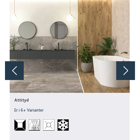
Attityd
Er i
6
+ Varianter