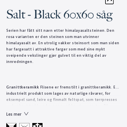
Salt - Black 60x60 såg
Serien har fått sitt navn etter himalayasaltsteinen. Den
rosa varianten er den steinen som man utvinner
himalayasalt av. En utrolig vakker steinsort som man siden
har fargesatt i attraktive farger som med sine mykt
sveipende vekslinger gjør gulvet til en viktig del av
innredningen.
Granittkeramikk
Flisene er fremstilt i granittkeramikk. Et
industrielt produkt som lages av naturlige råvarer, for
eksempel sand, leire og finmalt feltspat, som tørrpresses
under høyt trykk og brennes ved høy temperatur. På
denne måten får man på kort tid et steinprodukt som det
Les mer
ville ta naturen flere tusen år å forme. Teknisk sett er
granittkeramikk et sterkt materiale som er lett å pleie, til