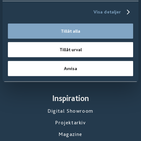
Länkar
Visa detaljer
Keramiske Fliser
Tillåt alla
Tregulv
Vinylgulv
Tillåt urval
Tepper
Avvisa
Nyhetsarkiv
Inspiration
Digital Showroom
Projektarkiv
Magazine