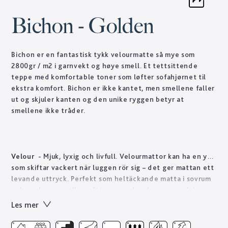
Bichon - Golden
Bichon er en fantastisk tykk velourmatte så mye som
2800gr / m2 i garnvekt og høye smell. Et tettsittende
teppe med komfortable toner som løfter sofahjørnet til
ekstra komfort. Bichon er ikke kantet, men smellene faller
ut og skjuler kanten og den unike ryggen betyr at
smellene ikke tråder.
Velour
- Mjuk, lyxig och livfull. Velourmattor kan ha en yta
som skiftar vackert när luggen rör sig – det ger mattan ett
levande uttryck. Perfekt som heltäckande matta i sovrum
och vardagsrum eller måttanpassad under exempelvis
soffan. Golvabia har ett stort utbud av velourmattor i olika
Les mer
tjocklekar och kvalitéer anpassade för att mattan ska vara
hållbar i även offentliga miljöer som hotellrum, butik och