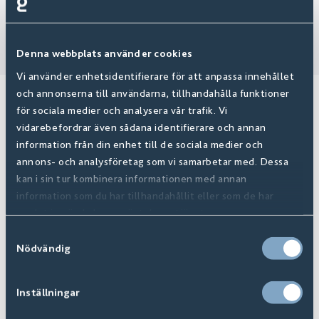
Denna webbplats använder cookies
Vi använder enhetsidentifierare för att anpassa innehållet
och annonserna till användarna, tillhandahålla funktioner
TEKSTILGULV
för sociala medier och analysera vår trafik. Vi
vidarebefordrar även sådana identifierare och annan
Myke gulv i form av et vegg-til-vegg-teppe eller en
information från din enhet till de sociala medier och
gulvmatte i valgfrie mål med kanter. Tepper i ulike
annons- och analysföretag som vi samarbetar med. Dessa
kan i sin tur kombinera informationen med annan
kvaliteter og stiler som ull, sisal og myk velur varmer
information som du har tillhandahållit eller som de har
gulvet i hele hjemmet. Oppdag hele vårt utvalg av
samlat in när du har använt deras tjänster.
tekstilgulv.
Samtyckesval
Nödvändig
Inställningar