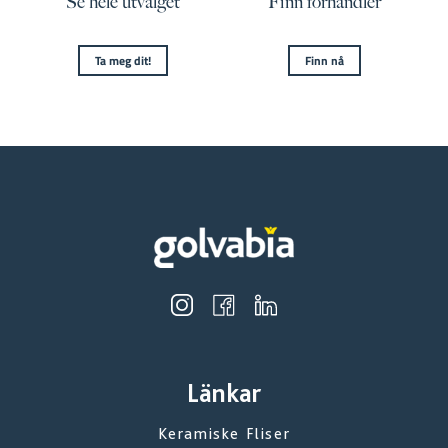
Se hele utvalget
Finn forhandler
Ta meg dit!
Finn nå
Länkar
Keramiske Fliser