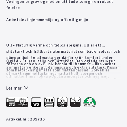
Vevingen er grov og med en attitude som gir en robust
følelse.
Anbefales i hjemmemiljø og offentlig miljø.
Ull
- Naturlig värme och tidlös elegans. Ull är ett
slitstarkt och hållbart naturmaterial som både isolerar och
dämpar ljud. En ullmatta ger därför skön komfort under
Öglad
- Stilren, tålig och lättskött. Den öglade strukturen
fötterna och en exklusiv känsla till hemmet – lika vacker
gör mattan enkel att dammsuga och extra slitstark. Passar
som heltäckningsmatta som måttanpassad. Golvabias
utmärkt som heltäckningsmatta i hall, sovrum och
ullmattor finns i olika populära mönster och nyanser.
vardagsrum, men även måttanpassad under matbordet. En
öglad matta rekommenderas ofta i trappor tack vare sin
Les mer
hållbarhet.
Artikkel.nr : 239735