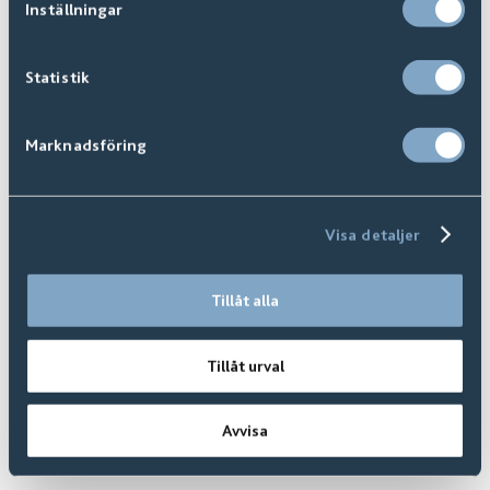
Inställningar
Statistik
Marknadsföring
Visa detaljer
TEKSTILGULV
Tillåt alla
Myke gulv i form av et vegg-til-vegg-teppe eller en
gulvmatte i valgfrie mål med kanter. Tepper i ulike
Tillåt urval
kvaliteter og stiler som ull, sisal og myk velur varmer
gulvet i hele hjemmet. Oppdag hele vårt utvalg av
Avvisa
tekstilgulv.