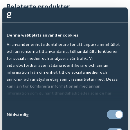
Relaterte produkter
Denna webbplats använder cookies
Vi använder enhetsidentifierare för att anpassa innehållet
och annonserna till användarna, tillhandahålla funktioner
för sociala medier och analysera vår trafik. Vi
vidarebefordrar även sådana identifierare och annan
information från din enhet till de sociala medier och
annons- och analysföretag som vi samarbetar med. Dessa
kan i sin tur kombinera informationen med annan
information som du har tillhandahållit eller som de har
samlat in när du har använt deras tjänster.
Samtyckesval
Nödvändig
Soul Vit
233611