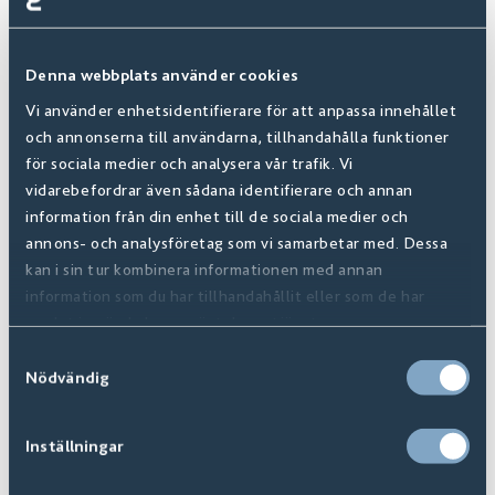
Denna webbplats använder cookies
Vi använder enhetsidentifierare för att anpassa innehållet
och annonserna till användarna, tillhandahålla funktioner
för sociala medier och analysera vår trafik. Vi
VINYLGULV
vidarebefordrar även sådana identifierare och annan
information från din enhet till de sociala medier och
Egenskaper som slitesterke, lettlagte og stilige gulv
annons- och analysföretag som vi samarbetar med. Dessa
kan i sin tur kombinera informationen med annan
finner du i vårt vinylgulv Maxwear. Et praktisk gulv
information som du har tillhandahållit eller som de har
med egenskaper som gjør at det passer for hele
samlat in när du har använt deras tjänster.
huset.
Samtyckesval
Nödvändig
Inställningar