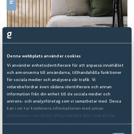
Denna webbplats använder cookies
Vi använder enhetsidentifierare för att anpassa innehållet
och annonserna till användarna, tillhandahålla funktioner
för sociala medier och analysera vår trafik. Vi
vidarebefordrar även sådana identifierare och annan
Maxwear Ek Blond
information från din enhet till de sociala medier och
114130
annons- och analysföretag som vi samarbetar med. Dessa
kan i sin tur kombinera informationen med annan
information som du har tillhandahållit eller som de har
samlat in när du har använt deras tjänster.
Samtyckesval