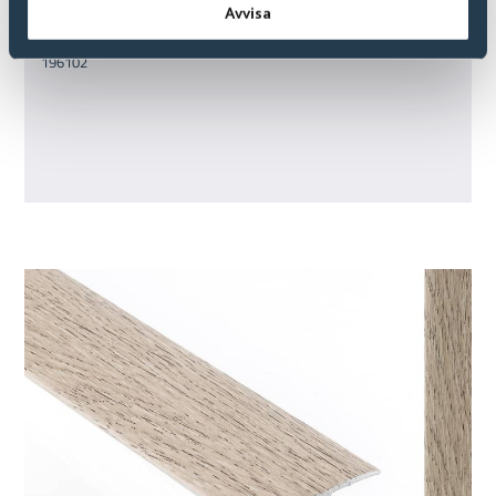
Avvisa
Overgangslist Raw (CS26) 93cm
196102