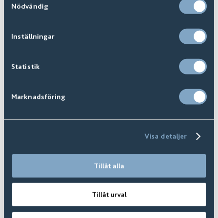
Nödvändig
Relatert tilbehør
Inställningar
Statistik
Marknadsföring
Visa detaljer
Tillåt alla
Tillåt urval