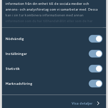
information från din enhet till de sociala medier och
Loop Square
Er i
5
+
Varianter
annons- och analysföretag som vi samarbetar med. Dessa
kan i sin tur kombinera informationen med annan
Til produkt
information som du har tillhandahållit eller som de har
samlat in när du har använt deras tjänster.
Samtyckesval
Nödvändig
Inställningar
Statistik
Marknadsföring
Visa detaljer