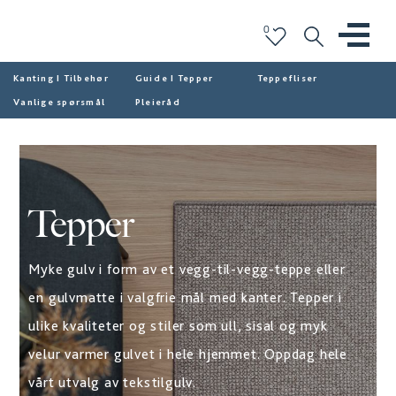
0
Kanting I Tilbehør
Guide I Tepper
Teppefliser
Vanlige spørsmål
Pleieråd
Tepper
Myke gulv i form av et vegg-til-vegg-teppe eller
en gulvmatte i valgfrie mål med kanter. Tepper i
ulike kvaliteter og stiler som ull, sisal og myk
velur varmer gulvet i hele hjemmet. Oppdag hele
vårt utvalg av tekstilgulv.