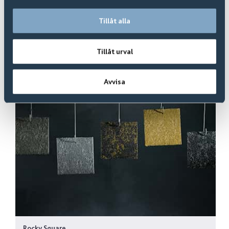
Delta Square
Er i
5
+
Varianter
Tillåt alla
Til produkt
Tillåt urval
Avvisa
Rocky Square