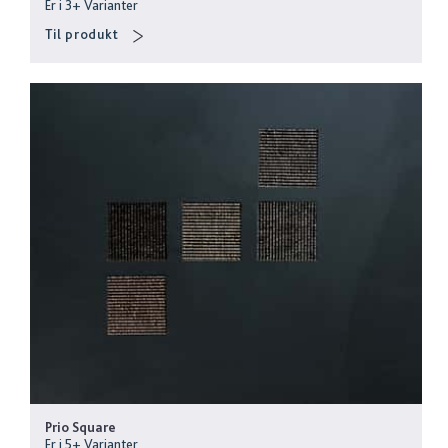
Er i
3
+
Varianter
Til produkt
Prio Square
Er i
5
+
Varianter